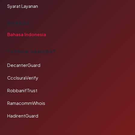
Syarat Layanan
BAHASA
Bahasa Indonesia
TAUTAN SAHABAT
DecanterGuard
CcclsuraVerify
RobbanifTrust
RamacommWhois
HadirentGuard