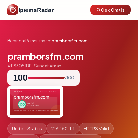
IpiemsRadar
Cek Gratis
Beranda
›
Pemeriksaan
›
pramborsfm.com
pramborsfm.com
#F86051BB · Sangat Aman
100
/ 100
United States
216.150.1.1
HTTPS Valid