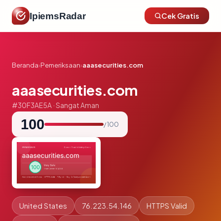
IpiemsRadar
Cek Gratis
Beranda
›
Pemeriksaan
›
aaasecurities.com
aaasecurities.com
#30F3AE5A · Sangat Aman
100
/ 100
United States
76.223.54.146
HTTPS Valid