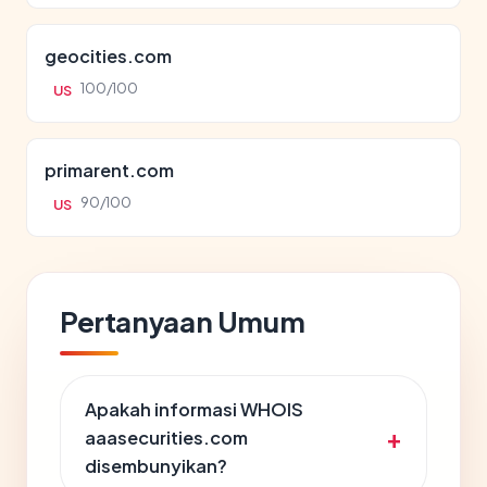
geocities.com
100/100
US
primarent.com
90/100
US
Pertanyaan Umum
Apakah informasi WHOIS
aaasecurities.com
disembunyikan?