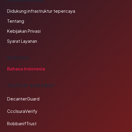
PERUSAHAAN
Didukung infrastruktur tepercaya
Tentang
Kebijakan Privasi
Syarat Layanan
BAHASA
Bahasa Indonesia
TAUTAN SAHABAT
DecanterGuard
CcclsuraVerify
RobbanifTrust