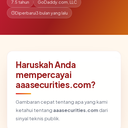
7.5 tahun
GoDaddy.com, LLC
Diperbarui
3 bulan yang lalu
Haruskah Anda
mempercayai
aaasecurities.com?
Gambaran cepat tentang apa yang kami
ketahui tentang
aaasecurities.com
dari
sinyal teknis publik.