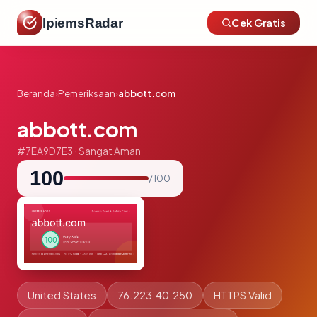
IpiemsRadar
Cek Gratis
Beranda
›
Pemeriksaan
›
abbott.com
abbott.com
#7EA9D7E3 · Sangat Aman
100
/ 100
United States
76.223.40.250
HTTPS Valid