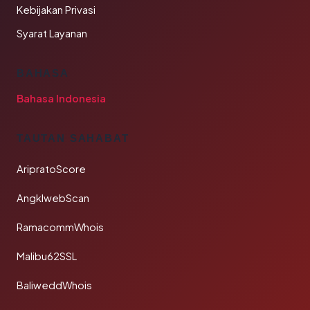
Kebijakan Privasi
Syarat Layanan
BAHASA
Bahasa Indonesia
TAUTAN SAHABAT
AripratoScore
AngklwebScan
RamacommWhois
Malibu62SSL
BaliweddWhois