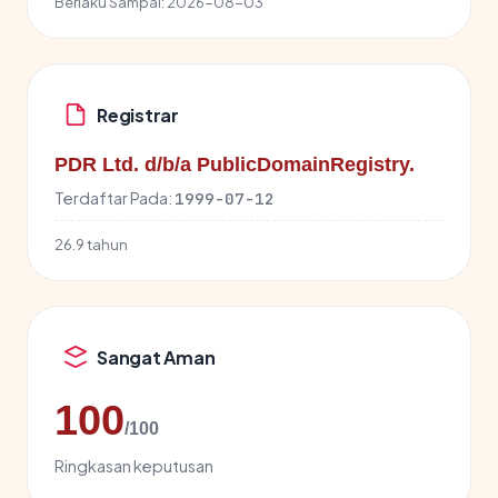
Berlaku Sampai:
2026-08-03
Registrar
PDR Ltd. d/b/a PublicDomainRegistry.
Terdaftar Pada:
1999-07-12
26.9 tahun
Sangat Aman
100
/100
Ringkasan keputusan