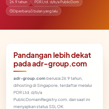
26.9 tahun
PDR Ltd. d/b/a PublicDom
Diperbarui
3 bulan yang lalu
Pandangan lebih dekat
pada adr-group.com
adr-group.com
berusia 26.9 tahun,
dihosting di Singapore, terdaftar melalui
PDR Ltd. d/b/a
PublicDomainRegistry.com, dan saat ini
menyajikan status SSL OK.