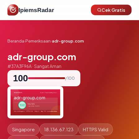
IpiemsRadar
Cek Gratis
Beranda
›
Pemeriksaan
›
adr-group.com
adr-group.com
#37A3F96A · Sangat Aman
100
/ 100
Singapore
18.136.67.123
HTTPS Valid