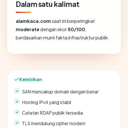
Dalam satu kalimat
alamkaca.com
saat ini berperingkat
moderate
dengan skor
50/100
,
berdasarkan murni fakta infrastruktur publik.
Kelebihan
SAN mencakup domain dengan benar
Hosting IPv4 yang stabil
Catatan RDAP publik tersedia
TLS mendukung cipher modern