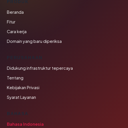
PRODUK
Beranda
Fitur
Cara kerja
Domain yang baru diperiksa
PERUSAHAAN
Didukung infrastruktur tepercaya
Tentang
Kebijakan Privasi
Syarat Layanan
BAHASA
Bahasa Indonesia