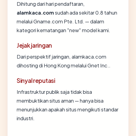
Dihitung dari hari pendaftaran,
alamkaca.com
sudah ada sekitar 0.8 tahun
melalui Gname.com Pte. Ltd. — dalam
kategori kematangan "new" model kami.
Jejak jaringan
Dari perspektif jaringan, alamkaca.com
dihosting di Hong Kong melalui Gnet Inc..
Sinyal reputasi
Infrastruktur publik saja tidak bisa
membuktikan situs aman — hanya bisa
menunjukkan apakah situs mengikuti standar
industri.