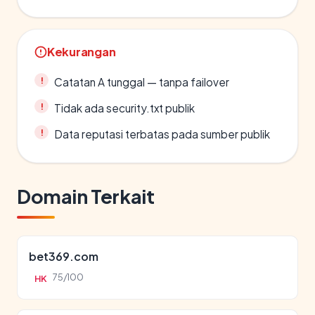
Kekurangan
Catatan A tunggal — tanpa failover
Tidak ada security.txt publik
Data reputasi terbatas pada sumber publik
Domain Terkait
bet369.com
75/100
HK