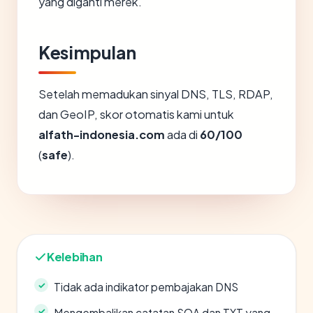
yang diganti merek.
Kesimpulan
Setelah memadukan sinyal DNS, TLS, RDAP,
dan GeoIP, skor otomatis kami untuk
alfath-indonesia.com
ada di
60/100
(
safe
).
Kelebihan
Tidak ada indikator pembajakan DNS
Mengembalikan catatan SOA dan TXT yang