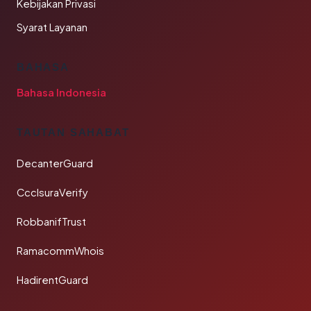
Kebijakan Privasi
Syarat Layanan
BAHASA
Bahasa Indonesia
TAUTAN SAHABAT
DecanterGuard
CcclsuraVerify
RobbanifTrust
RamacommWhois
HadirentGuard