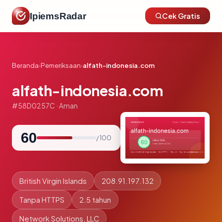
IpiemsRadar
Cek Gratis
Beranda
›
Pemeriksaan
›
alfath-indonesia.com
alfath-indonesia.com
#58D0257C · Aman
60
/ 100
British Virgin Islands
208.91.197.132
Tanpa HTTPS
2.5 tahun
Network Solutions, LLC