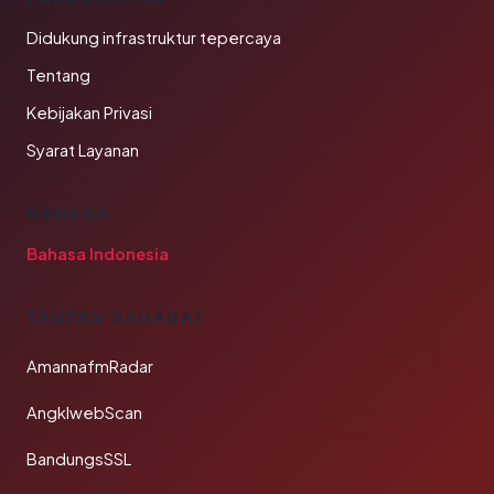
Didukung infrastruktur tepercaya
Tentang
Kebijakan Privasi
Syarat Layanan
BAHASA
Bahasa Indonesia
TAUTAN SAHABAT
AmannafmRadar
AngklwebScan
BandungsSSL