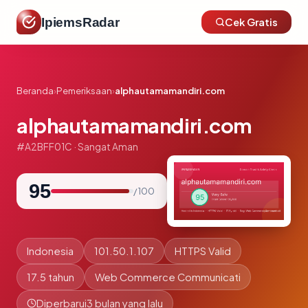
IpiemsRadar
Cek Gratis
Beranda
›
Pemeriksaan
›
alphautamamandiri.com
alphautamamandiri.com
#A2BFF01C · Sangat Aman
95
/ 100
Indonesia
101.50.1.107
HTTPS Valid
17.5 tahun
Web Commerce Communicati
Diperbarui
3 bulan yang lalu