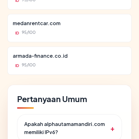
ID
medanrentcar.com
95/100
ID
armada-finance.co.id
95/100
ID
Pertanyaan Umum
Apakah alphautamamandiri.com
memiliki IPv6?