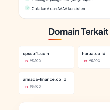
Catatan A dan AAAA konsisten
Domain Terkait
cpssoft.com
harpa.co.id
95/100
95/100
ID
ID
armada-finance.co.id
95/100
ID