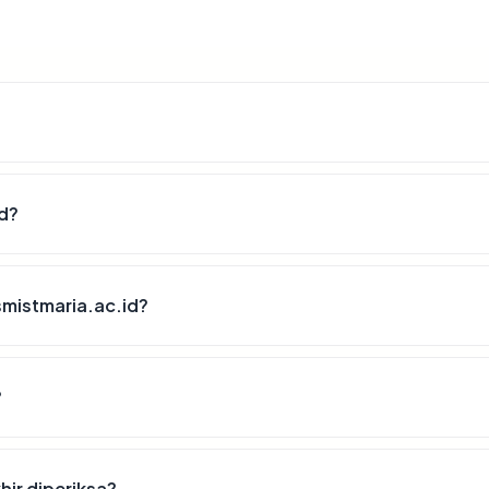
id?
mistmaria.ac.id?
?
hir diperiksa?