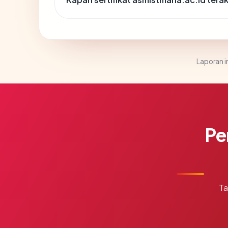
Laporan in
Pe
Ta