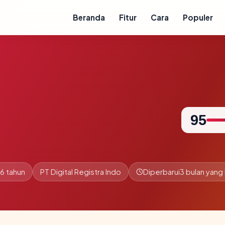
Beranda
Fitur
Cara
Populer
95
.6 tahun
PT Digital Registra Indo
Diperbarui
3 bulan yang 