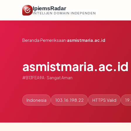
IpiemsRadar
INTELIJEN DOMAIN INDEPENDEN
Beranda
›
Pemeriksaan
›
asmistmaria.ac.id
asmistmaria.ac.id
#B13FEA9A · Sangat Aman
Indonesia
103.16.198.22
HTTPS Valid
19