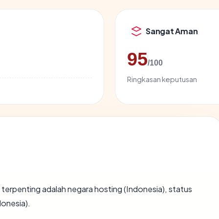
Sangat Aman
95
/100
Ringkasan keputusan
ata terpenting adalah negara hosting (Indonesia), status
donesia).