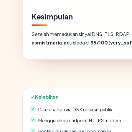
Kesimpulan
Setelah memadukan sinyal DNS, TLS, RDAP, 
asmistmaria.ac.id
ada di
95/100
(
very_saf
Kelebihan
Diselesaikan via DNS rekursif publik
Menggunakan endpoint HTTPS modern
Hosting di jaringan ISP yang mapan