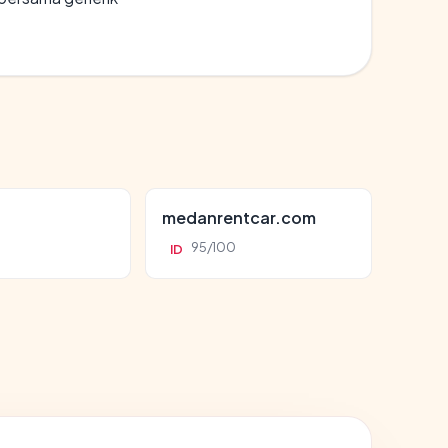
d
medanrentcar.com
95/100
ID