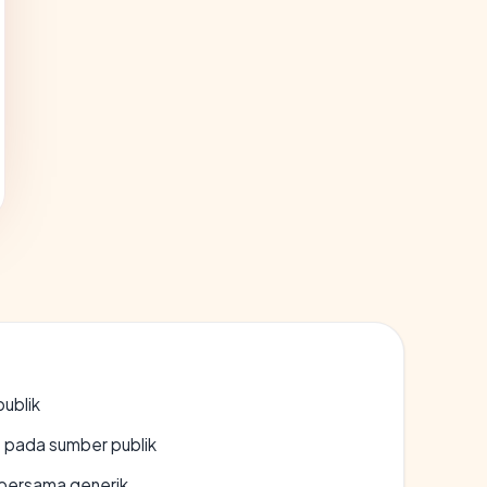
publik
s pada sumber publik
bersama generik