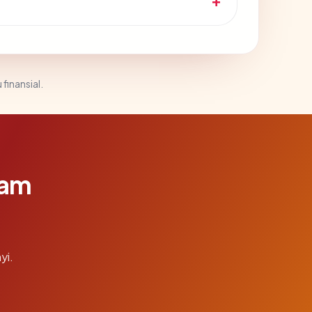
 finansial.
lam
yi.