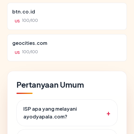
btn.co.id
100/100
US
geocities.com
100/100
US
Pertanyaan Umum
ISP apa yang melayani
ayodyapala.com?