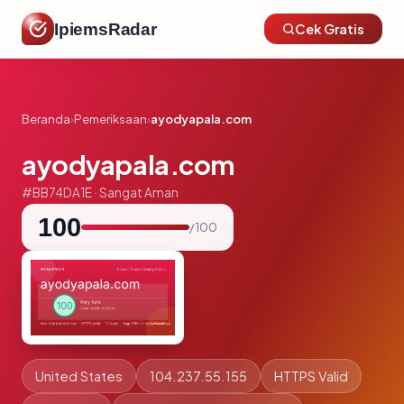
IpiemsRadar
Cek Gratis
Beranda
›
Pemeriksaan
›
ayodyapala.com
ayodyapala.com
#BB74DA1E · Sangat Aman
100
/ 100
United States
104.237.55.155
HTTPS Valid