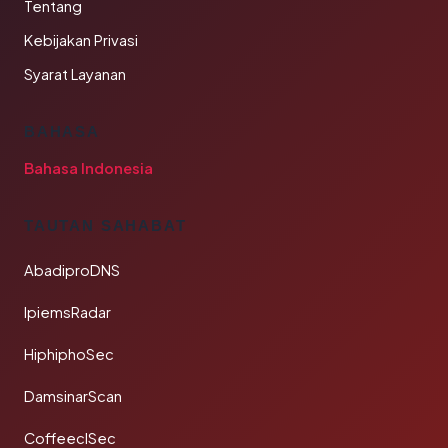
Tentang
Kebijakan Privasi
Syarat Layanan
BAHASA
Bahasa Indonesia
TAUTAN SAHABAT
AbadiproDNS
IpiemsRadar
HiphiphoSec
DamsinarScan
CoffeeclSec