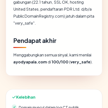
gabungan (22.1 tahun, SSL OK, hosting
United States, pendaftaran PDR Ltd. d/b/a
PublicDomainRegistry.com) jatuh dalam pita
"very_safe".
Pendapat akhir
Menggabungkan semua sinyal, kami menilai
ayodyapala.com
di
100/100
(
very_safe
).
Kelebihan
Domain muncul dalam log CT publik