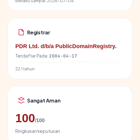
Berlaku Sampai:
2026-07-04
Registrar
PDR Ltd. d/b/a PublicDomainRegistry.
Terdaftar Pada:
2004-04-17
22.1 tahun
Sangat Aman
100
/100
Ringkasan keputusan