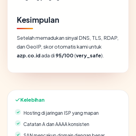
Kesimpulan
Setelah memadukan sinyal DNS, TLS, RDAP,
dan GeoIP, skor otomatis kami untuk
azp.co.id
ada di
95/100
(
very_safe
).
Kelebihan
Hosting di jaringan ISP yang mapan
Catatan A dan AAAA konsisten
SAN mencakup domain dengan benar