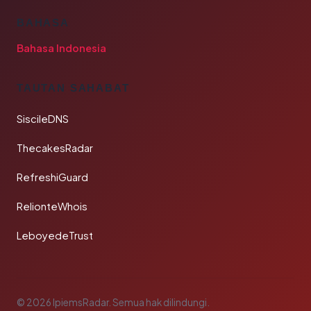
BAHASA
Bahasa Indonesia
TAUTAN SAHABAT
SiscileDNS
ThecakesRadar
RefreshiGuard
RelionteWhois
LeboyedeTrust
© 2026 IpiemsRadar. Semua hak dilindungi.