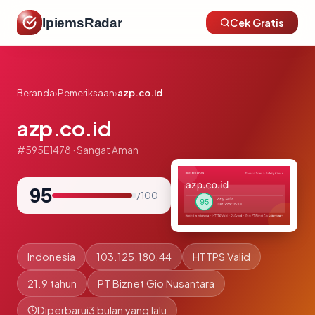
IpiemsRadar
Cek Gratis
Beranda
›
Pemeriksaan
›
azp.co.id
azp.co.id
#595E1478 · Sangat Aman
95
/ 100
Indonesia
103.125.180.44
HTTPS Valid
21.9 tahun
PT Biznet Gio Nusantara
Diperbarui
3 bulan yang lalu