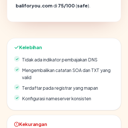
baliforyou.com
di
75/100
(
safe
).
Kelebihan
Tidak ada indikator pembajakan DNS
Mengembalikan catatan SOA dan TXT yang
valid
Terdaftar pada registrar yang mapan
Konfigurasi nameserver konsisten
Kekurangan