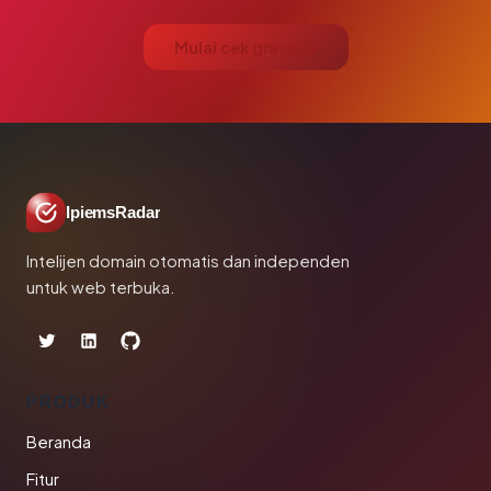
Mulai cek gratis →
IpiemsRadar
Intelijen domain otomatis dan independen
untuk web terbuka.
PRODUK
Beranda
Fitur