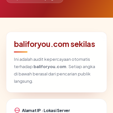
baliforyou.com sekilas
Ini adalah audit kepercayaan otomatis
terhadap
baliforyou.com
. Setiap angka
di bawah berasal dari pencarian publik
langsung.
Alamat IP · Lokasi Server