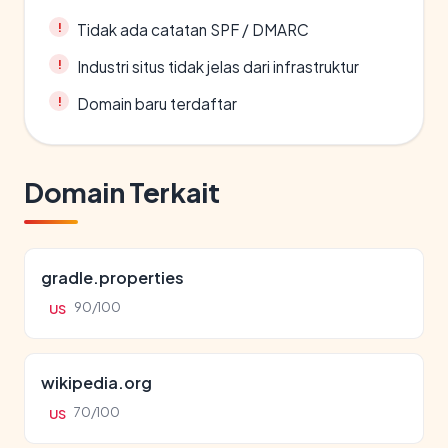
Tidak ada catatan SPF / DMARC
Industri situs tidak jelas dari infrastruktur
Domain baru terdaftar
Domain Terkait
gradle.properties
90/100
US
wikipedia.org
70/100
US