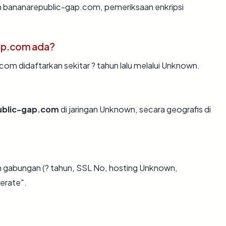
n bananarepublic-gap.com, pemeriksaan enkripsi
ap.com ada?
m didaftarkan sekitar ? tahun lalu melalui Unknown.
ublic-gap.com
di jaringan Unknown, secara geografis di
 gabungan (? tahun, SSL No, hosting Unknown,
erate".