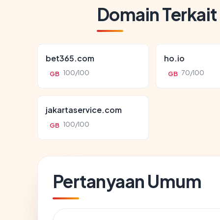
Domain Terkait
bet365.com
ho.io
100/100
70/100
GB
GB
jakartaservice.com
100/100
GB
Pertanyaan Umum