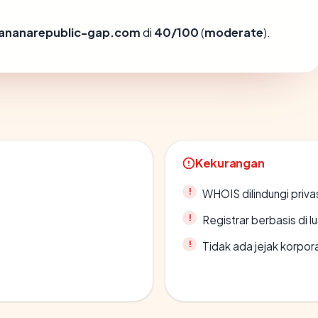
ananarepublic-gap.com
di
40/100
(
moderate
).
Kekurangan
WHOIS dilindungi priva
Registrar berbasis di l
Tidak ada jejak korpora