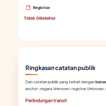
Registrar
Tidak Diketahui
Ringkasan catatan publik
Dari catatan publik yang terkait dengan
bana
anchor: negara Unknown, registrar Unknown, us
Perlindungan transit