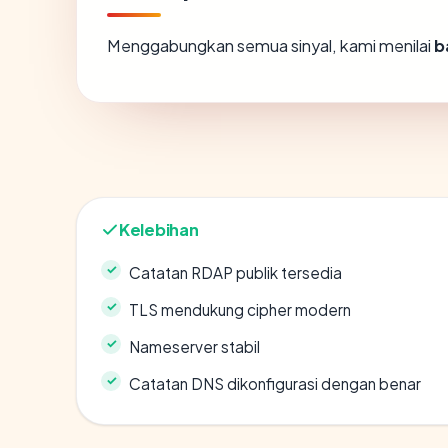
Menggabungkan semua sinyal, kami menilai
b
Kelebihan
Catatan RDAP publik tersedia
TLS mendukung cipher modern
Nameserver stabil
Catatan DNS dikonfigurasi dengan benar