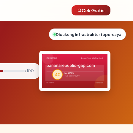
Cek Gratis
Didukung infrastruktur tepercaya
/ 100