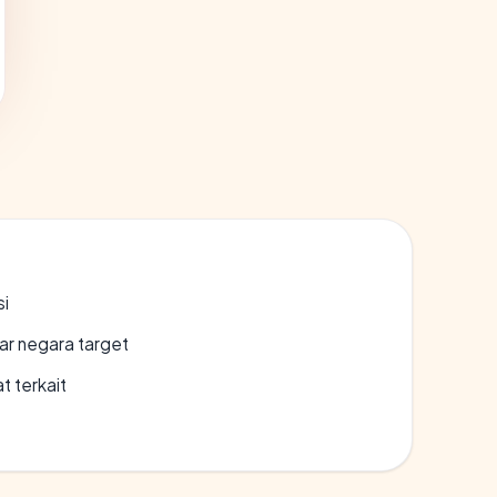
si
uar negara target
t terkait