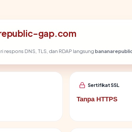
republic-gap.com
ri respons DNS, TLS, dan RDAP langsung
bananarepubl
Sertifikat SSL
Tanpa HTTPS