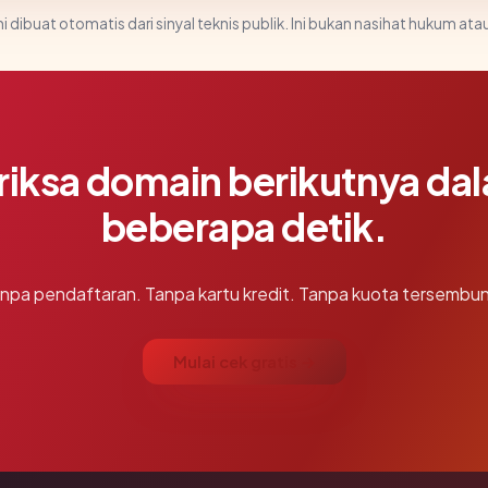
i dibuat otomatis dari sinyal teknis publik. Ini bukan nasihat hukum atau
riksa domain berikutnya da
beberapa detik.
npa pendaftaran. Tanpa kartu kredit. Tanpa kuota tersembun
Mulai cek gratis →