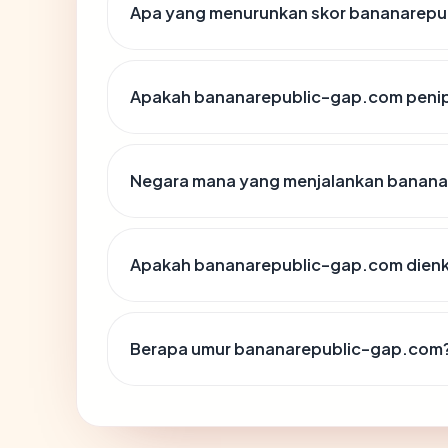
Apa yang menurunkan skor bananarep
Apakah bananarepublic-gap.com peni
Negara mana yang menjalankan banan
Apakah bananarepublic-gap.com dienk
Berapa umur bananarepublic-gap.com