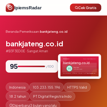
IpiemsRadar
Cek Gratis
Beranda
›
Pemeriksaan
›
bankjateng.co.id
bankjateng.co.id
#B3F3ED0E · Sangat Aman
95
/ 100
Indonesia
103.233.155.196
HTTPS Valid
18.2 tahun
PT Digital Registra Indo
Diperbarui
3 bulan yang lalu