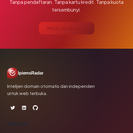
Tanpa pendaftaran. Tanpa kartu kredit. Tanpa kuota
tersembunyi.
Mulai cek gratis →
IpiemsRadar
Intelijen domain otomatis dan independen
untuk web terbuka.
PRODUK