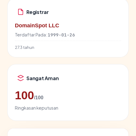
Registrar
DomainSpot LLC
Terdaftar Pada:
1999-01-26
27.3 tahun
Sangat Aman
100
/100
Ringkasan keputusan