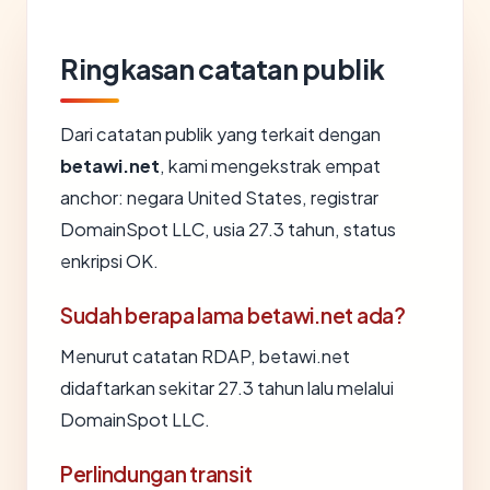
Ringkasan catatan publik
Dari catatan publik yang terkait dengan
betawi.net
, kami mengekstrak empat
anchor: negara United States, registrar
DomainSpot LLC, usia 27.3 tahun, status
enkripsi OK.
Sudah berapa lama betawi.net ada?
Menurut catatan RDAP, betawi.net
didaftarkan sekitar 27.3 tahun lalu melalui
DomainSpot LLC.
Perlindungan transit