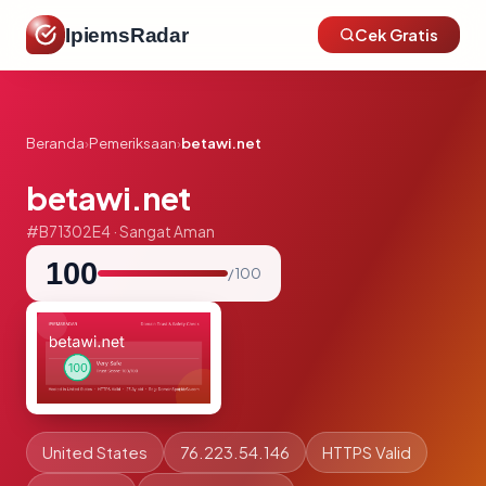
IpiemsRadar
Cek Gratis
Beranda
›
Pemeriksaan
›
betawi.net
betawi.net
#B71302E4 · Sangat Aman
100
/ 100
United States
76.223.54.146
HTTPS Valid