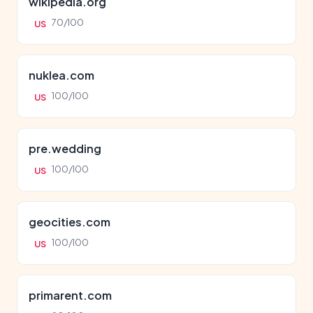
wikipedia.org
70/100
US
nuklea.com
100/100
US
pre.wedding
100/100
US
geocities.com
100/100
US
primarent.com