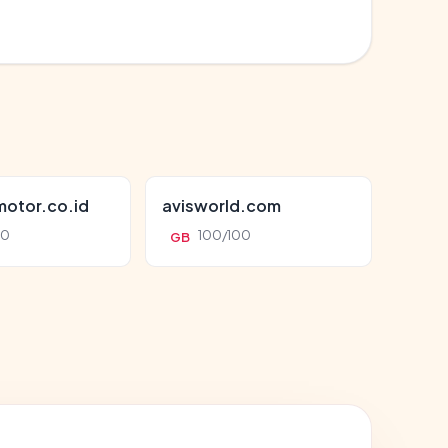
otor.co.id
avisworld.com
00
100/100
GB