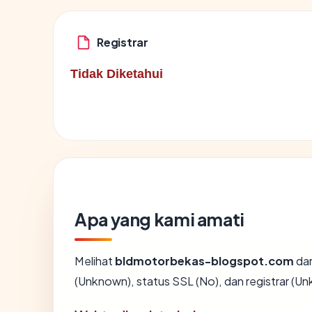
Registrar
Tidak Diketahui
Apa yang kami amati
Melihat
bldmotorbekas-blogspot.com
dar
(Unknown), status SSL (No), dan registrar (U