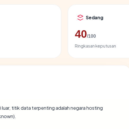
Sedang
40
/100
Ringkasan keputusan
i luar, titik data terpenting adalah negara hosting
nknown).