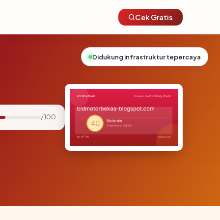
Cek Gratis
Didukung infrastruktur tepercaya
/ 100