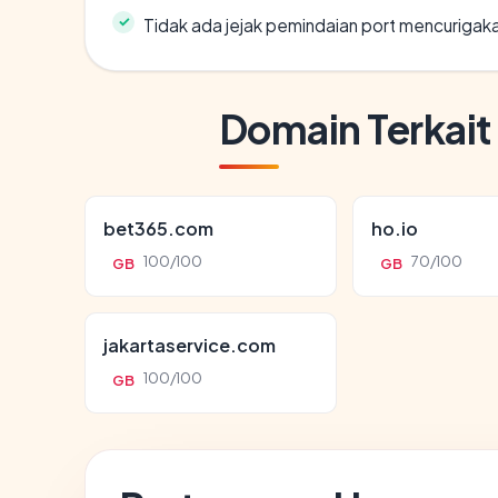
Tidak ada jejak pemindaian port mencurigak
Domain Terkait
bet365.com
ho.io
100/100
70/100
GB
GB
jakartaservice.com
100/100
GB