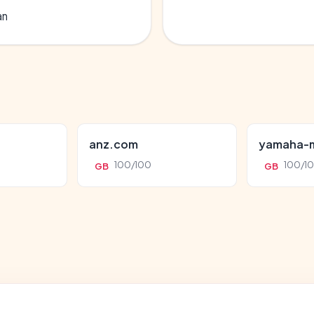
an
anz.com
yamaha-m
100/100
100/1
GB
GB