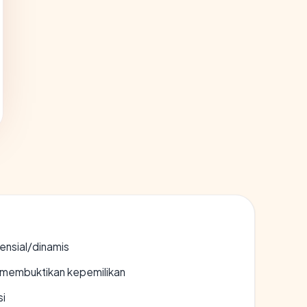
densial/dinamis
ak membuktikan kepemilikan
si