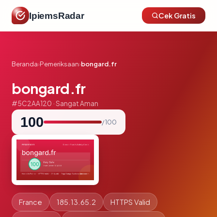
IpiemsRadar
Cek Gratis
Beranda
›
Pemeriksaan
›
bongard.fr
bongard.fr
#5C2AA120 · Sangat Aman
100
/ 100
France
185.13.65.2
HTTPS Valid