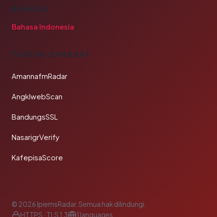
BAHASA
Bahasa Indonesia
TAUTAN SAHABAT
AmannafmRadar
AngklwebScan
BandungsSSL
NasarigrVerify
KafepisaScore
© 2026 IpiemsRadar. Semua hak dilindungi.
HTTPS · TLS 1.3
1 languages