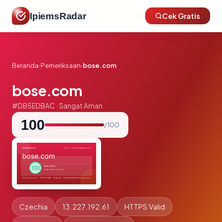
IpiemsRadar
Cek Gratis
Beranda
›
Pemeriksaan
›
bose.com
bose.com
#DB5EDBAC · Sangat Aman
100
/ 100
Czechia
13.227.192.61
HTTPS Valid