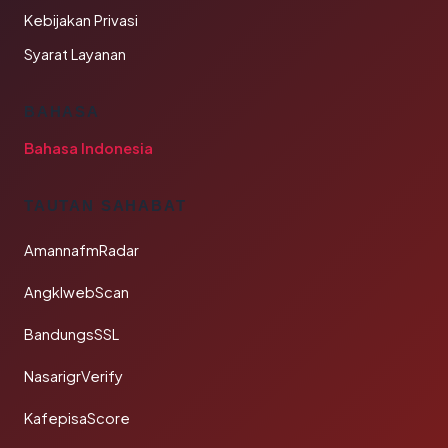
Kebijakan Privasi
Syarat Layanan
BAHASA
Bahasa Indonesia
TAUTAN SAHABAT
AmannafmRadar
AngklwebScan
BandungsSSL
NasarigrVerify
KafepisaScore