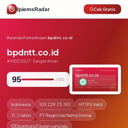
IpiemsRadar
Cek Gratis
Beranda
›
Pemeriksaan
›
bpdntt.co.id
bpdntt.co.id
#41DC0227 · Sangat Aman
95
/ 100
Indonesia
103.229.73.193
HTTPS Valid
21.2 tahun
PT Registrasi Nama Domai
Diperbarui
3 bulan yang lalu