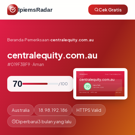
IpiemsRadar
Cek Gratis
Beranda
›
Pemeriksaan
›
centralequity.com.au
centralequity.com.au
#019F3BF9 · Aman
70
/ 100
Australia
18.98.192.186
HTTPS Valid
Diperbarui
3 bulan yang lalu