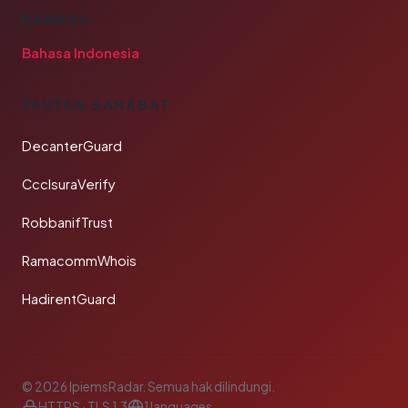
BAHASA
Bahasa Indonesia
TAUTAN SAHABAT
DecanterGuard
CcclsuraVerify
RobbanifTrust
RamacommWhois
HadirentGuard
© 2026 IpiemsRadar. Semua hak dilindungi.
HTTPS · TLS 1.3
1 languages