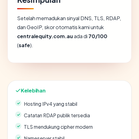
Setelah memadukan sinyal DNS, TLS, RDAP,
dan GeoIP, skor otomatis kami untuk
centralequity.com.au
ada di
70/100
(
safe
).
Kelebihan
Hosting IPv4 yang stabil
Catatan RDAP publik tersedia
TLS mendukung cipher modern
Nameserver stabil