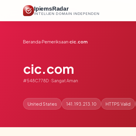
IpiemsRadar
INTELIJEN DOMAIN INDEPENDEN
Beranda
›
Pemeriksaan
›
cic.com
cic.com
#548C778D · Sangat Aman
United States
141.193.213.10
HTTPS Valid