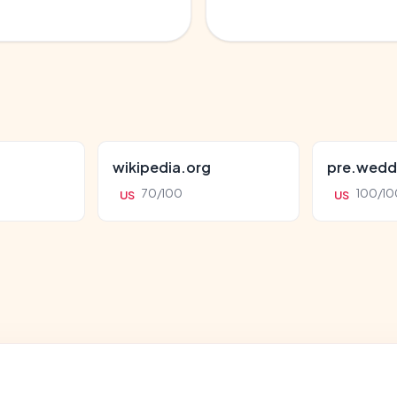
wikipedia.org
pre.wedd
70/100
100/10
US
US