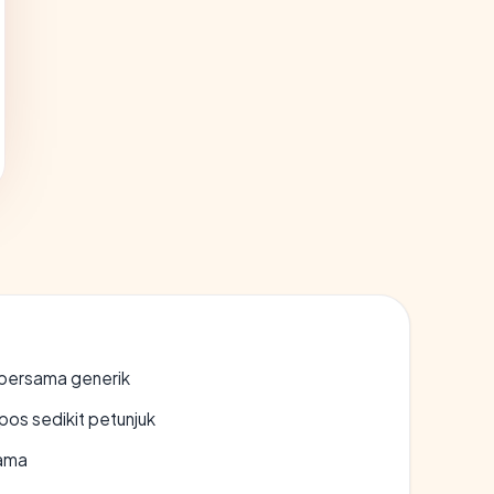
bersama generik
os sedikit petunjuk
lama