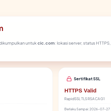
m
 dikumpulkan untuk
cic.com
: lokasi server, status HTTPS,
Sertifikat SSL
HTTPS Valid
RapidSSL TLS RSA CA G1
Berlaku Sampai:
2026-07-27