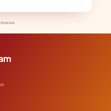
 finansial.
lam
yi.