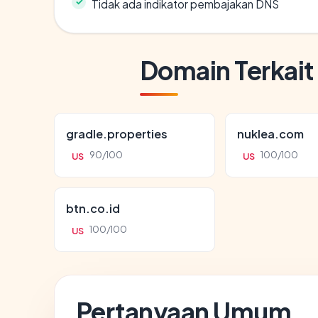
Tidak ada indikator pembajakan DNS
Domain Terkait
gradle.properties
nuklea.com
90/100
100/100
US
US
btn.co.id
100/100
US
Pertanyaan Umum