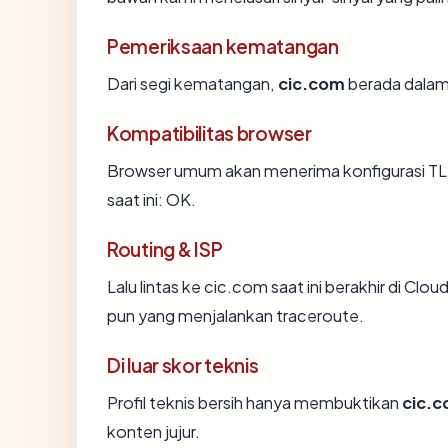
Pemeriksaan kematangan
Dari segi kematangan,
cic.com
berada dalam 
Kompatibilitas browser
Browser umum akan menerima konfigurasi TLS
saat ini: OK.
Routing & ISP
Lalu lintas ke cic.com saat ini berakhir di Clo
pun yang menjalankan traceroute.
Di luar skor teknis
Profil teknis bersih hanya membuktikan
cic.
konten jujur.