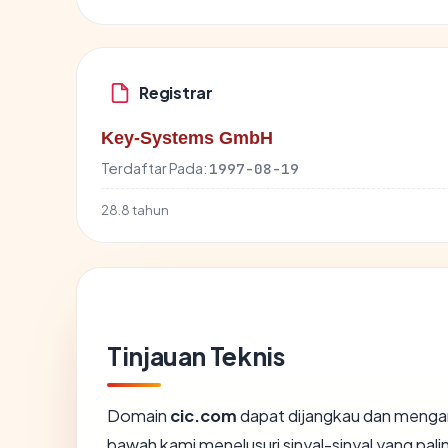
Registrar
Key-Systems GmbH
Terdaftar Pada:
1997-08-19
28.8 tahun
Tinjauan Teknis
Domain
cic.com
dapat dijangkau dan mengara
bawah kami menelusuri sinyal-sinyal yang palin