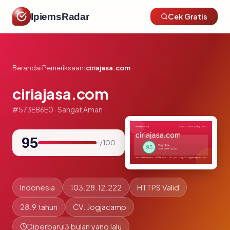
IpiemsRadar
Cek Gratis
Beranda
›
Pemeriksaan
›
ciriajasa.com
ciriajasa.com
#573EB6E0 · Sangat Aman
95
/ 100
Indonesia
103.28.12.222
HTTPS Valid
28.9 tahun
CV. Jogjacamp
Diperbarui
3 bulan yang lalu