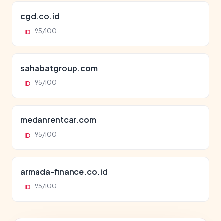
cgd.co.id
95/100
ID
sahabatgroup.com
95/100
ID
medanrentcar.com
95/100
ID
armada-finance.co.id
95/100
ID