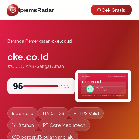
IpiemsRadar
Cek Gratis
Beranda
›
Pemeriksaan
›
cke.co.id
cke.co.id
#CDDC1AAB · Sangat Aman
95
/ 100
Indonesia
116.0.1.28
HTTPS Valid
16.8 tahun
PT Core Mediatech
Diperbarui
3 bulan yang lalu