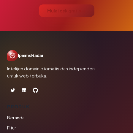
Mulai cek gratis →
IpiemsRadar
Intelijen domain otomatis dan independen
untuk web terbuka.
PRODUK
Beranda
Fitur