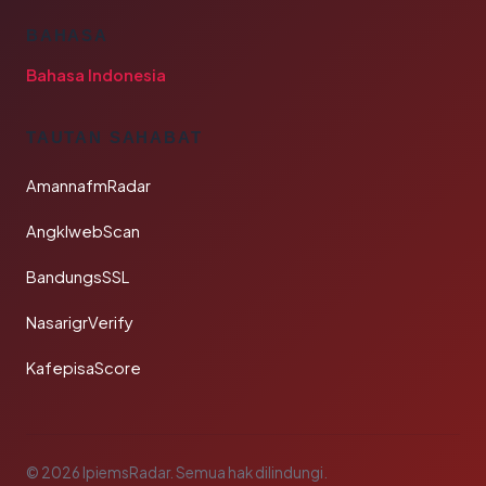
BAHASA
Bahasa Indonesia
TAUTAN SAHABAT
AmannafmRadar
AngklwebScan
BandungsSSL
NasarigrVerify
KafepisaScore
© 2026 IpiemsRadar. Semua hak dilindungi.