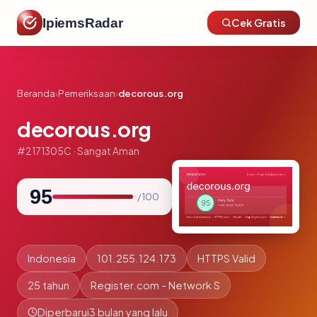
IpiemsRadar
Cek Gratis
Beranda
›
Pemeriksaan
›
decorous.org
decorous.org
#2171305C · Sangat Aman
95
/ 100
Indonesia
101.255.124.173
HTTPS Valid
25 tahun
Register.com - Network S
Diperbarui
3 bulan yang lalu