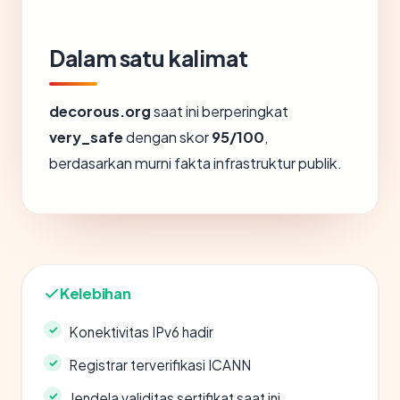
Dalam satu kalimat
decorous.org
saat ini berperingkat
very_safe
dengan skor
95/100
,
berdasarkan murni fakta infrastruktur publik.
Kelebihan
Konektivitas IPv6 hadir
Registrar terverifikasi ICANN
Jendela validitas sertifikat saat ini