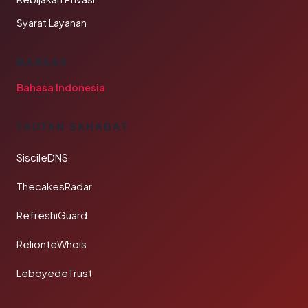
Syarat Layanan
BAHASA
Bahasa Indonesia
TAUTAN SAHABAT
SiscileDNS
ThecakesRadar
RefreshiGuard
RelionteWhois
LeboyedeTrust