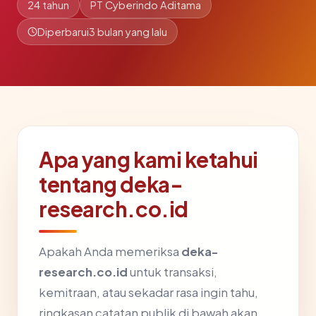
24 tahun
PT Cyberindo Aditama
Diperbarui
3 bulan yang lalu
Apa yang kami ketahui
tentang deka-
research.co.id
Apakah Anda memeriksa
deka-
research.co.id
untuk transaksi,
kemitraan, atau sekadar rasa ingin tahu,
ringkasan catatan publik di bawah akan