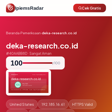
IpiemsRadar
Cek Gratis
Beranda
›
Pemeriksaan
›
deka-research.co.id
deka-research.co.id
#40AABB8D · Sangat Aman
100
/ 100
United States
192.185.16.61
HTTPS Valid