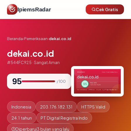
IpiemsRadar
Cek Gratis
Beranda
›
Pemeriksaan
›
dekai.co.id
dekai.co.id
#544FC925 · Sangat Aman
95
/ 100
Indonesia
203.176.182.131
HTTPS Valid
24.1 tahun
PT Digital Registra Indo
Diperbarui
3 bulan yang lalu