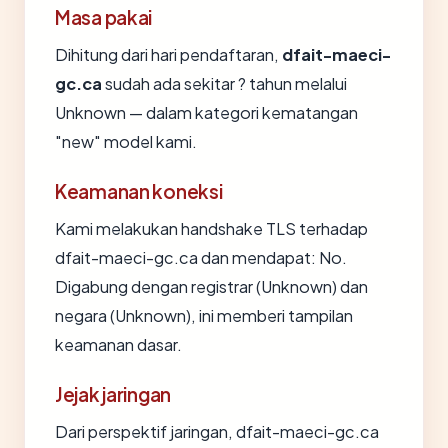
Masa pakai
Dihitung dari hari pendaftaran,
dfait-maeci-
gc.ca
sudah ada sekitar ? tahun melalui
Unknown — dalam kategori kematangan
"new" model kami.
Keamanan koneksi
Kami melakukan handshake TLS terhadap
dfait-maeci-gc.ca dan mendapat: No.
Digabung dengan registrar (Unknown) dan
negara (Unknown), ini memberi tampilan
keamanan dasar.
Jejak jaringan
Dari perspektif jaringan, dfait-maeci-gc.ca