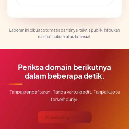
Laporan ini dibuat otomatis dari sinyal teknis publik. Ini bukan
nasihat hukum atau finansial.
Periksa domain berikutnya
dalam beberapa detik.
Tanpa pendaftaran. Tanpa kartu kredit. Tanpa kuota
tersembunyi.
Mulai cek gratis →