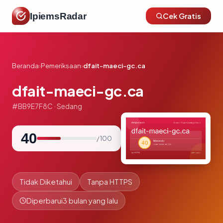
IpiemsRadar
Cek Gratis
Beranda
›
Pemeriksaan
›
dfait-maeci-gc.ca
dfait-maeci-gc.ca
#BB9E7F8C · Sedang
40
/ 100
Tidak Diketahui
Tanpa HTTPS
Diperbarui
3 bulan yang lalu