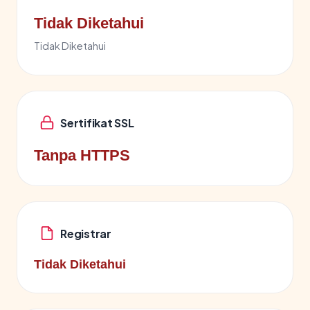
Tidak Diketahui
Tidak Diketahui
Sertifikat SSL
Tanpa HTTPS
Registrar
Tidak Diketahui