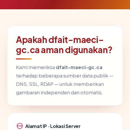
Apakah dfait-maeci-
gc.ca aman digunakan?
Kami memeriksa
dfait-maeci-gc.ca
terhadap beberapa sumber data publik —
DNS, SSL, RDAP — untuk memberikan
gambaran independen dan otomatis.
Alamat IP · Lokasi Server