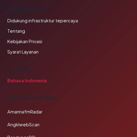
PERUSAHAAN
Didukung infrastruktur tepercaya
Tentang
Kebijakan Privasi
Syarat Layanan
BAHASA
Bahasa Indonesia
TAUTAN SAHABAT
AmannafmRadar
AngklwebScan