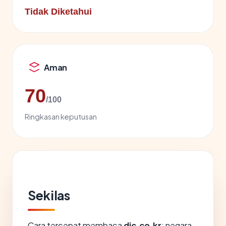
Tidak Diketahui
Aman
70
/100
Ringkasan keputusan
Sekilas
Cara tercepat membaca
dic.co.kr
: negara