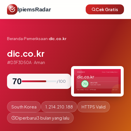
IpiemsRadar
Cek Gratis
Beranda
›
Pemeriksaan
›
dic.co.kr
dic.co.kr
#D3F3D50A · Aman
70
/ 100
South Korea
1.214.210.188
HTTPS Valid
Diperbarui
3 bulan yang lalu