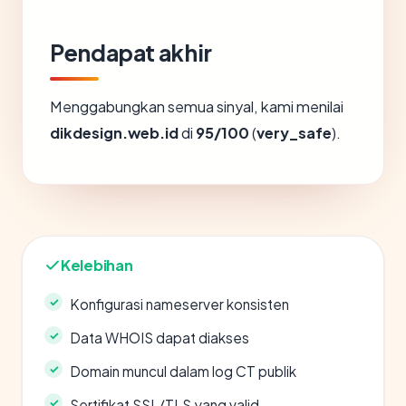
Pendapat akhir
Menggabungkan semua sinyal, kami menilai
dikdesign.web.id
di
95/100
(
very_safe
).
Kelebihan
Konfigurasi nameserver konsisten
Data WHOIS dapat diakses
Domain muncul dalam log CT publik
Sertifikat SSL/TLS yang valid