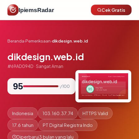
IpiemsRadar
Cek Gratis
Beranda
›
Pemeriksaan
›
dikdesign.web.id
dikdesign.web.id
#69AD094D · Sangat Aman
95
/ 100
Indonesia
103.160.37.74
HTTPS Valid
17.6 tahun
PT Digital Registra Indo
Diperbarui
3 bulan yang lalu