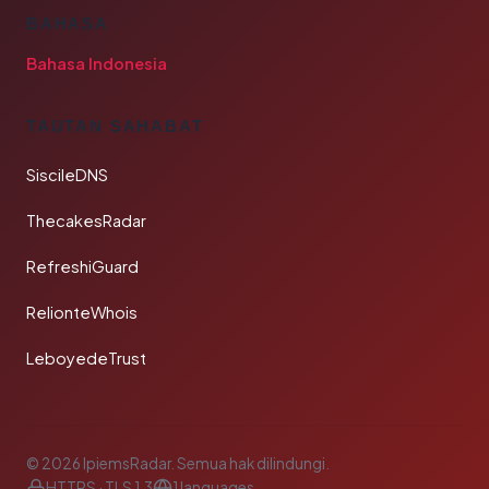
BAHASA
Bahasa Indonesia
TAUTAN SAHABAT
SiscileDNS
ThecakesRadar
RefreshiGuard
RelionteWhois
LeboyedeTrust
© 2026 IpiemsRadar. Semua hak dilindungi.
HTTPS · TLS 1.3
1 languages