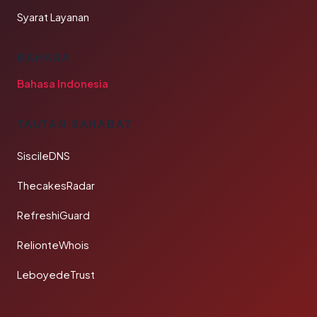
Syarat Layanan
BAHASA
Bahasa Indonesia
TAUTAN SAHABAT
SiscileDNS
ThecakesRadar
RefreshiGuard
RelionteWhois
LeboyedeTrust