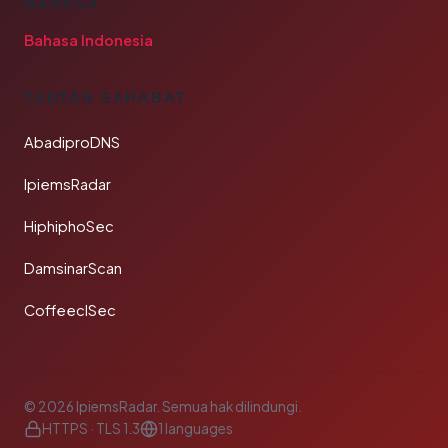
BAHASA
Bahasa Indonesia
TAUTAN SAHABAT
AbadiproDNS
IpiemsRadar
HiphiphoSec
DamsinarScan
CoffeeclSec
© 2026 IpiemsRadar. Semua hak dilindungi.
HTTPS · TLS 1.3
1 languages