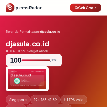
IpiemsRadar
Cek Gratis
Beranda
›
Pemeriksaan
›
djasula.co.id
djasula.co.id
#DFAFDF59 · Sangat Aman
100
/ 100
Singapore
194.163.41.89
HTTPS Valid