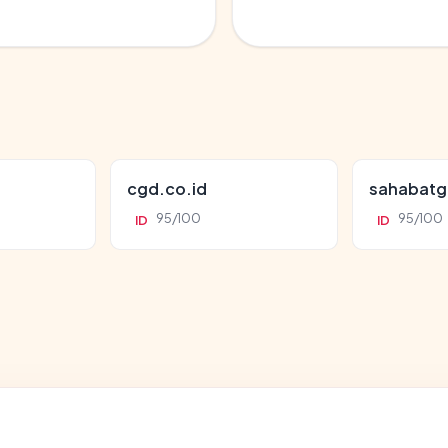
cgd.co.id
sahabatg
95/100
95/100
ID
ID