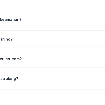
t keamanan?
ishing?
berlian.com?
ksa ulang?