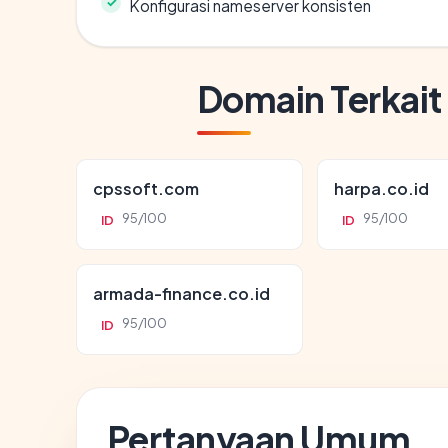
Konfigurasi nameserver konsisten
Domain Terkait
cpssoft.com
harpa.co.id
95/100
95/100
ID
ID
armada-finance.co.id
95/100
ID
Pertanyaan Umum