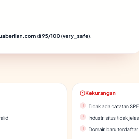
uaberlian.com
di
95/100
(
very_safe
).
Kekurangan
Tidak ada catatan SP
alid
Industri situs tidak jelas
Domain baru terdaftar