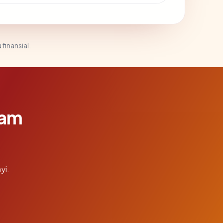
 finansial.
lam
yi.