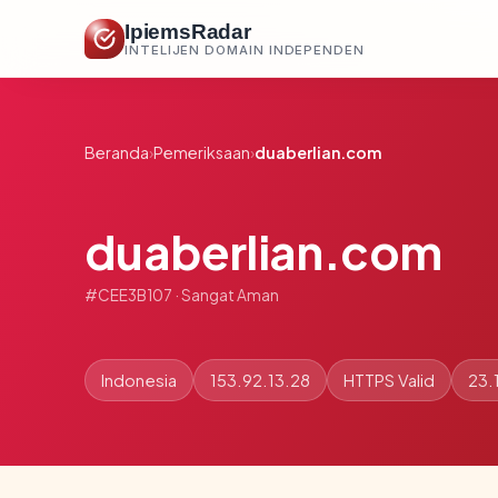
IpiemsRadar
INTELIJEN DOMAIN INDEPENDEN
Beranda
›
Pemeriksaan
›
duaberlian.com
duaberlian.com
#CEE3B107 · Sangat Aman
Indonesia
153.92.13.28
HTTPS Valid
23.