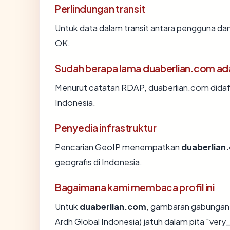
Perlindungan transit
Untuk data dalam transit antara pengguna da
OK.
Sudah berapa lama duaberlian.com ad
Menurut catatan RDAP, duaberlian.com didafta
Indonesia.
Penyedia infrastruktur
Pencarian GeoIP menempatkan
duaberlian
geografis di Indonesia.
Bagaimana kami membaca profil ini
Untuk
duaberlian.com
, gambaran gabungan 
Ardh Global Indonesia) jatuh dalam pita "very