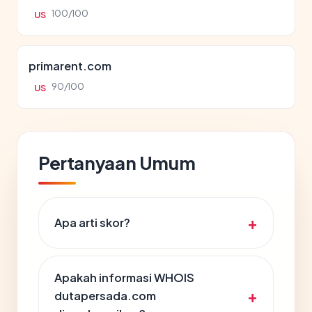
100/100
US
primarent.com
90/100
US
Pertanyaan Umum
Apa arti skor?
Apakah informasi WHOIS
dutapersada.com