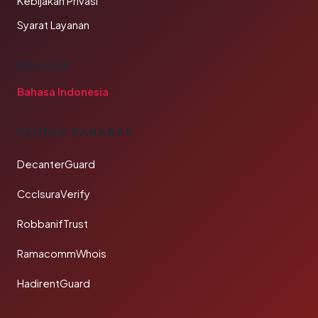
Kebijakan Privasi
Syarat Layanan
BAHASA
Bahasa Indonesia
TAUTAN SAHABAT
DecanterGuard
CcclsuraVerify
RobbanifTrust
RamacommWhois
HadirentGuard