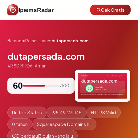
IpiemsRadar
Cek Gratis
Beranda
›
Pemeriksaan
›
dutapersada.com
dutapersada.com
#38D9F9D6 · Aman
60
/ 100
United States
198.49.23.145
HTTPS Valid
0 tahun
Squarespace Domains II L
Diperbarui
3 bulan yang lalu