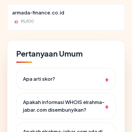
armada-finance.co.id
95/100
ID
Pertanyaan Umum
Apa arti skor?
Apakah informasi WHOIS elrahma-
jabar.com disembunyikan?
Apakah elrahma-jabar.com ada di