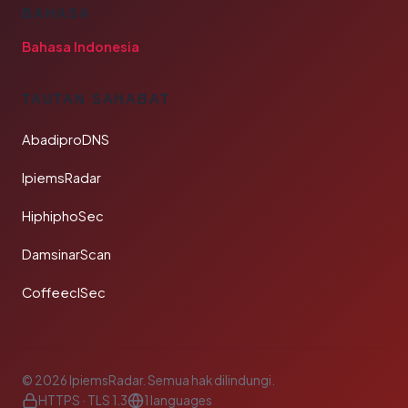
BAHASA
Bahasa Indonesia
TAUTAN SAHABAT
AbadiproDNS
IpiemsRadar
HiphiphoSec
DamsinarScan
CoffeeclSec
© 2026 IpiemsRadar. Semua hak dilindungi.
HTTPS · TLS 1.3
1 languages