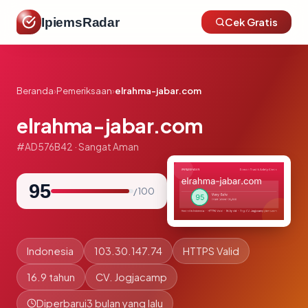
IpiemsRadar
Cek Gratis
Beranda
›
Pemeriksaan
›
elrahma-jabar.com
elrahma-jabar.com
#AD576B42 · Sangat Aman
95
/ 100
Indonesia
103.30.147.74
HTTPS Valid
16.9 tahun
CV. Jogjacamp
Diperbarui
3 bulan yang lalu