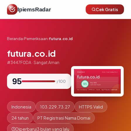
IpiemsRadar
Cek Gratis
Beranda
›
Pemeriksaan
›
futura.co.id
futura.co.id
#3447F0DA · Sangat Aman
95
/ 100
Indonesia
103.229.73.27
HTTPS Valid
24 tahun
PT Registrasi Nama Domai
Diperbarui
3 bulan yang lalu