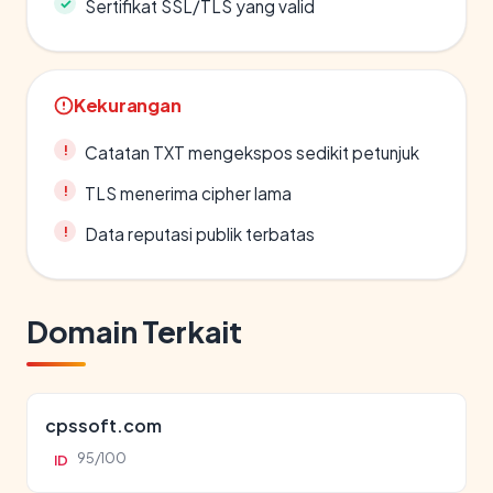
Sertifikat SSL/TLS yang valid
Kekurangan
Catatan TXT mengekspos sedikit petunjuk
TLS menerima cipher lama
Data reputasi publik terbatas
Domain Terkait
cpssoft.com
95/100
ID