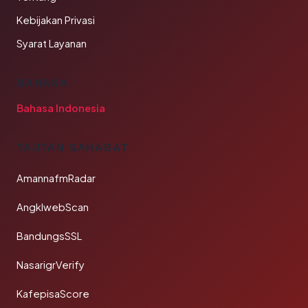
Kebijakan Privasi
Syarat Layanan
BAHASA
Bahasa Indonesia
TAUTAN SAHABAT
AmannafmRadar
AngklwebScan
BandungsSSL
NasarigrVerify
KafepisaScore