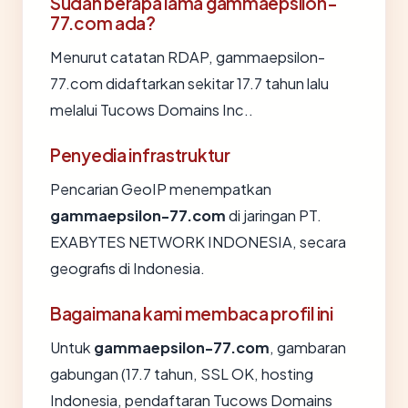
Sudah berapa lama gammaepsilon-
77.com ada?
Menurut catatan RDAP, gammaepsilon-
77.com didaftarkan sekitar 17.7 tahun lalu
melalui Tucows Domains Inc..
Penyedia infrastruktur
Pencarian GeoIP menempatkan
gammaepsilon-77.com
di jaringan PT.
EXABYTES NETWORK INDONESIA, secara
geografis di Indonesia.
Bagaimana kami membaca profil ini
Untuk
gammaepsilon-77.com
, gambaran
gabungan (17.7 tahun, SSL OK, hosting
Indonesia, pendaftaran Tucows Domains