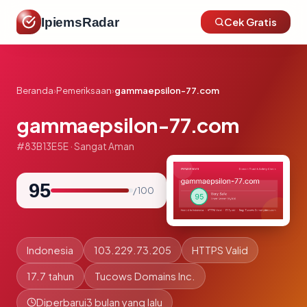
IpiemsRadar
Cek Gratis
Beranda
›
Pemeriksaan
›
gammaepsilon-77.com
gammaepsilon-77.com
#83B13E5E · Sangat Aman
95
/ 100
Indonesia
103.229.73.205
HTTPS Valid
17.7 tahun
Tucows Domains Inc.
Diperbarui
3 bulan yang lalu