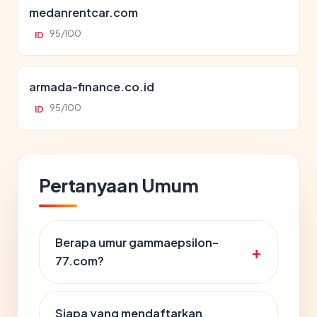
medanrentcar.com
95/100
ID
armada-finance.co.id
95/100
ID
Pertanyaan Umum
Berapa umur gammaepsilon-
77.com?
Siapa yang mendaftarkan