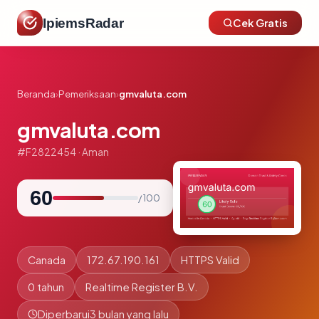
IpiemsRadar
Cek Gratis
Beranda
›
Pemeriksaan
›
gmvaluta.com
gmvaluta.com
#F2822454 · Aman
60
/ 100
Canada
172.67.190.161
HTTPS Valid
0 tahun
Realtime Register B.V.
Diperbarui
3 bulan yang lalu