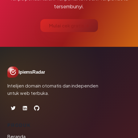
tersembunyi.
Mulai cek gratis →
IpiemsRadar
Intelijen domain otomatis dan independen
untuk web terbuka.
PRODUK
Beranda