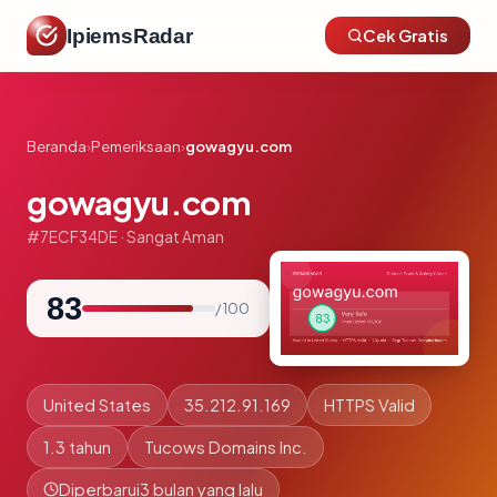
IpiemsRadar
Cek Gratis
Beranda
›
Pemeriksaan
›
gowagyu.com
gowagyu.com
#7ECF34DE · Sangat Aman
83
/ 100
United States
35.212.91.169
HTTPS Valid
1.3 tahun
Tucows Domains Inc.
Diperbarui
3 bulan yang lalu