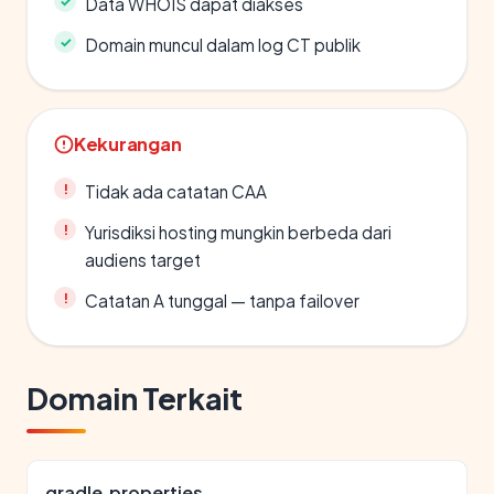
Data WHOIS dapat diakses
Domain muncul dalam log CT publik
Kekurangan
Tidak ada catatan CAA
Yurisdiksi hosting mungkin berbeda dari
audiens target
Catatan A tunggal — tanpa failover
Domain Terkait
gradle.properties