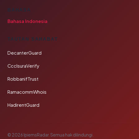
BAHASA
Bahasa Indonesia
TAUTAN SAHABAT
DecanterGuard
CcclsuraVerify
RobbanifTrust
RamacommWhois
HadirentGuard
© 2026 IpiemsRadar. Semua hak dilindungi.