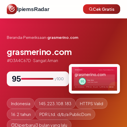
IpiemsRadar
Cek Gratis
Beranda
›
Pemeriksaan
›
grasmerino.com
grasmerino.com
#D3A4C67D · Sangat Aman
95
/ 100
Indonesia
145.223.108.183
HTTPS Valid
16.2 tahun
PDR Ltd. d/b/a PublicDom
Diperbarui
3 bulan yang lalu