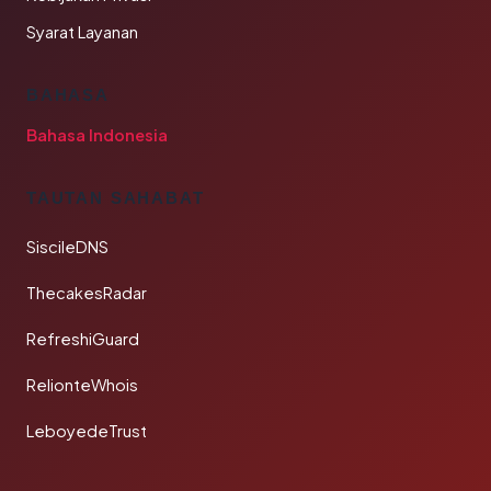
Syarat Layanan
BAHASA
Bahasa Indonesia
TAUTAN SAHABAT
SiscileDNS
ThecakesRadar
RefreshiGuard
RelionteWhois
LeboyedeTrust