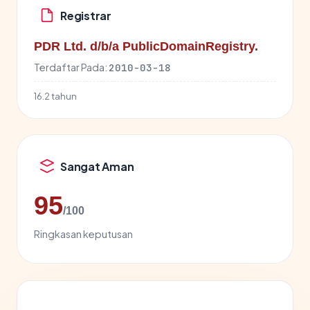
Registrar
PDR Ltd. d/b/a PublicDomainRegistry.
Terdaftar Pada:
2010-03-18
16.2 tahun
Sangat Aman
95
/100
Ringkasan keputusan