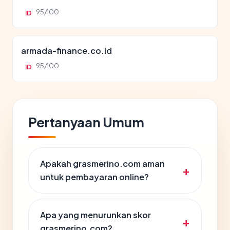
95/100
ID
armada-finance.co.id
95/100
ID
Pertanyaan Umum
Apakah grasmerino.com aman
untuk pembayaran online?
Apa yang menurunkan skor
grasmerino.com?