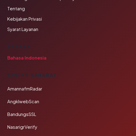
Tentang
Kebijakan Privasi
Syarat Layanan
BAHASA
Bahasa Indonesia
TAUTAN SAHABAT
AmannafmRadar
AngklwebScan
BandungsSSL
NasarigrVerify