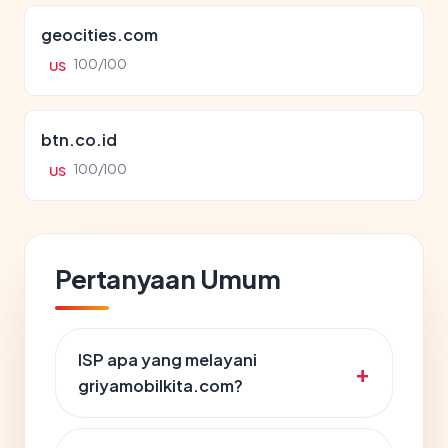
geocities.com
100/100
US
btn.co.id
100/100
US
Pertanyaan Umum
ISP apa yang melayani
griyamobilkita.com?