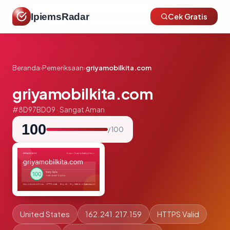
IpiemsRadar
Cek Gratis
Beranda
›
Pemeriksaan
›
griyamobilkita.com
griyamobilkita.com
#8D97BD09 · Sangat Aman
100
/ 100
United States
162.241.217.159
HTTPS Valid