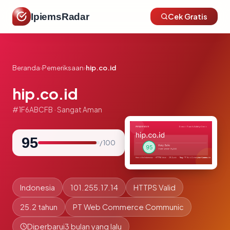
IpiemsRadar
Cek Gratis
Beranda
›
Pemeriksaan
›
hip.co.id
hip.co.id
#1F6ABCFB · Sangat Aman
95
/ 100
Indonesia
101.255.17.14
HTTPS Valid
25.2 tahun
PT Web Commerce Communic
Diperbarui
3 bulan yang lalu