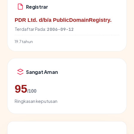
Registrar
PDR Ltd. d/b/a PublicDomainRegistry.
Terdaftar Pada:
2006-09-12
19.7 tahun
Sangat Aman
95
/100
Ringkasan keputusan