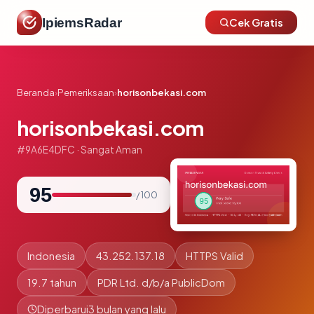
IpiemsRadar
Cek Gratis
Beranda
›
Pemeriksaan
›
horisonbekasi.com
horisonbekasi.com
#9A6E4DFC · Sangat Aman
95
/ 100
Indonesia
43.252.137.18
HTTPS Valid
19.7 tahun
PDR Ltd. d/b/a PublicDom
Diperbarui
3 bulan yang lalu