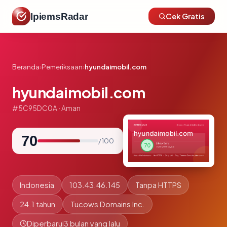
IpiemsRadar
Cek Gratis
Beranda
›
Pemeriksaan
›
hyundaimobil.com
hyundaimobil.com
#5C95DC0A · Aman
70
/ 100
Indonesia
103.43.46.145
Tanpa HTTPS
24.1 tahun
Tucows Domains Inc.
Diperbarui
3 bulan yang lalu