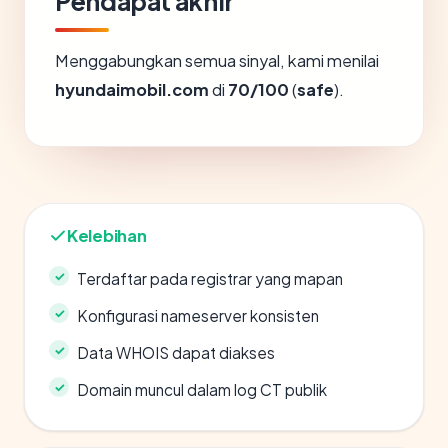
Pendapat akhir
Menggabungkan semua sinyal, kami menilai
hyundaimobil.com
di
70/100
(
safe
).
Kelebihan
Terdaftar pada registrar yang mapan
Konfigurasi nameserver konsisten
Data WHOIS dapat diakses
Domain muncul dalam log CT publik