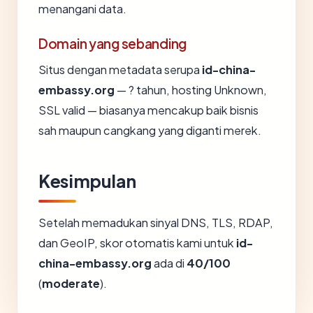
menangani data.
Domain yang sebanding
Situs dengan metadata serupa
id-china-
embassy.org
— ? tahun, hosting Unknown,
SSL valid — biasanya mencakup baik bisnis
sah maupun cangkang yang diganti merek.
Kesimpulan
Setelah memadukan sinyal DNS, TLS, RDAP,
dan GeoIP, skor otomatis kami untuk
id-
china-embassy.org
ada di
40/100
(
moderate
).