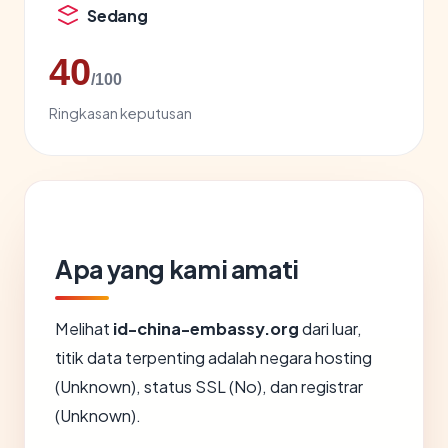
Sedang
40
/100
Ringkasan keputusan
Apa yang kami amati
Melihat
id-china-embassy.org
dari luar,
titik data terpenting adalah negara hosting
(Unknown), status SSL (No), dan registrar
(Unknown).