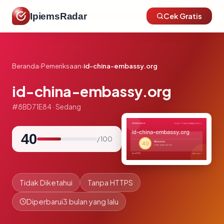
IpiemsRadar
Cek Gratis
Beranda
›
Pemeriksaan
›
id-china-embassy.org
id-china-embassy.org
#8BD71E84 · Sedang
40
/ 100
Tidak Diketahui
Tanpa HTTPS
Diperbarui
3 bulan yang lalu