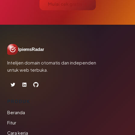
Mulai cek gratis →
IpiemsRadar
Intelijen domain otomatis dan independen
untuk web terbuka.
PRODUK
Beranda
Fitur
Cara kerja