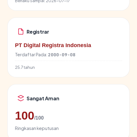
Berlaku Sampai:
2026-07-17
Registrar
PT Digital Registra Indonesia
Terdaftar Pada:
2000-09-08
25.7 tahun
Sangat Aman
100
/100
Ringkasan keputusan