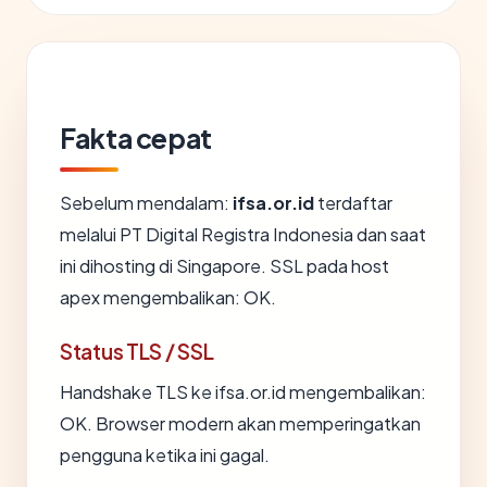
Fakta cepat
Sebelum mendalam:
ifsa.or.id
terdaftar
melalui PT Digital Registra Indonesia dan saat
ini dihosting di Singapore. SSL pada host
apex mengembalikan: OK.
Status TLS / SSL
Handshake TLS ke ifsa.or.id mengembalikan:
OK. Browser modern akan memperingatkan
pengguna ketika ini gagal.