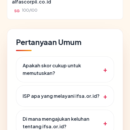
alfascorpii.co.id
100/100
SG
Pertanyaan Umum
Apakah skor cukup untuk
memutuskan?
ISP apa yang melayani ifsa.or.id?
Di mana mengajukan keluhan
tentang ifsa.or.id?