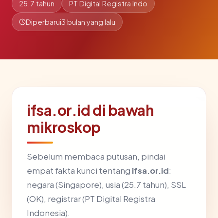
25.7 tahun
PT Digital Registra Indo
Diperbarui
3 bulan yang lalu
ifsa.or.id di bawah
mikroskop
Sebelum membaca putusan, pindai
empat fakta kunci tentang
ifsa.or.id
:
negara (Singapore), usia (25.7 tahun), SSL
(OK), registrar (PT Digital Registra
Indonesia).