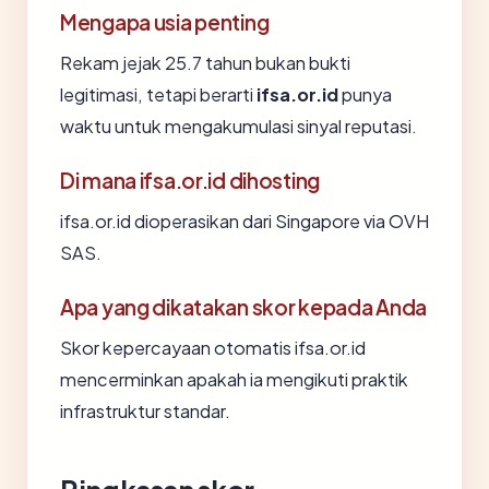
Mengapa usia penting
Rekam jejak 25.7 tahun bukan bukti
legitimasi, tetapi berarti
ifsa.or.id
punya
waktu untuk mengakumulasi sinyal reputasi.
Di mana ifsa.or.id dihosting
ifsa.or.id dioperasikan dari Singapore via OVH
SAS.
Apa yang dikatakan skor kepada Anda
Skor kepercayaan otomatis ifsa.or.id
mencerminkan apakah ia mengikuti praktik
infrastruktur standar.