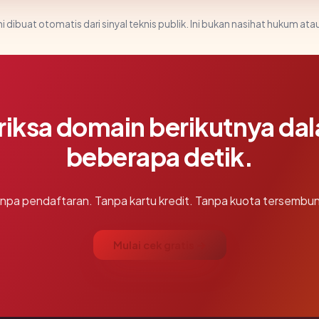
i dibuat otomatis dari sinyal teknis publik. Ini bukan nasihat hukum atau
riksa domain berikutnya da
beberapa detik.
npa pendaftaran. Tanpa kartu kredit. Tanpa kuota tersembun
Mulai cek gratis →