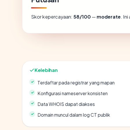
Skor kepercayaan:
58/100
—
moderate
. In
Kelebihan
Terdaftar pada registrar yang mapan
Konfigurasi nameserver konsisten
Data WHOIS dapat diakses
Domain muncul dalam log CT publik