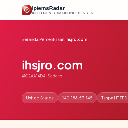
IpiemsRadar
INTELIJEN DOMAIN INDEPENDEN
Beranda
›
Pemeriksaan
›
ihsjro.com
ihsjro.com
#C2AA14D4 · Sedang
United States
140.188.53.145
Tanpa HTTPS