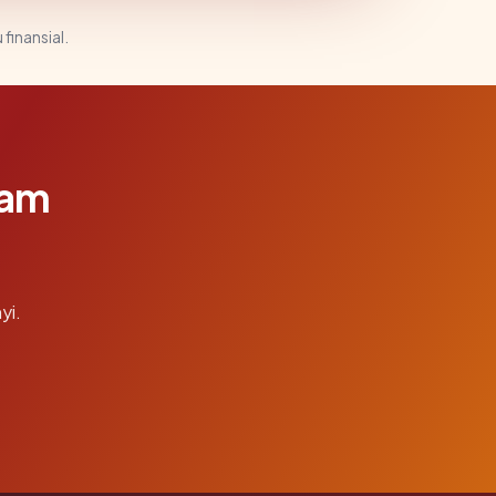
 finansial.
lam
yi.