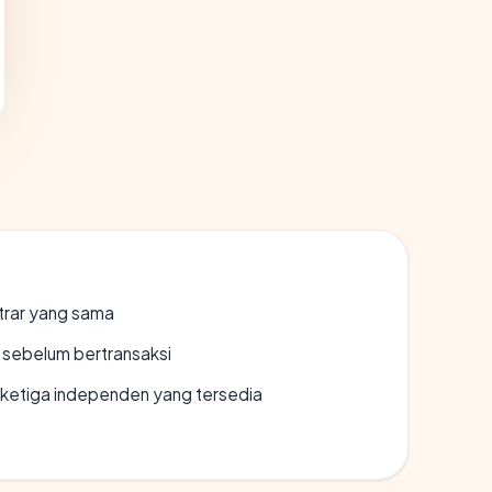
strar yang sama
en sebelum bertransaksi
k ketiga independen yang tersedia