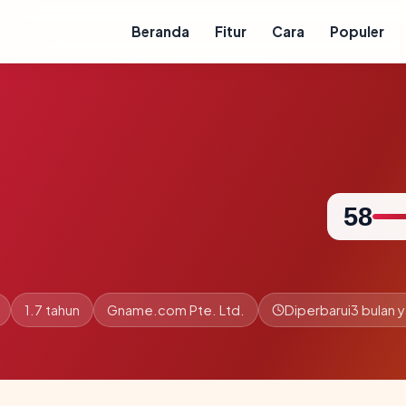
Beranda
Fitur
Cara
Populer
58
1.7 tahun
Gname.com Pte. Ltd.
Diperbarui
3 bulan y