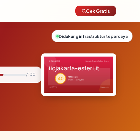
Cek Gratis
Didukung infrastruktur tepercaya
/ 100