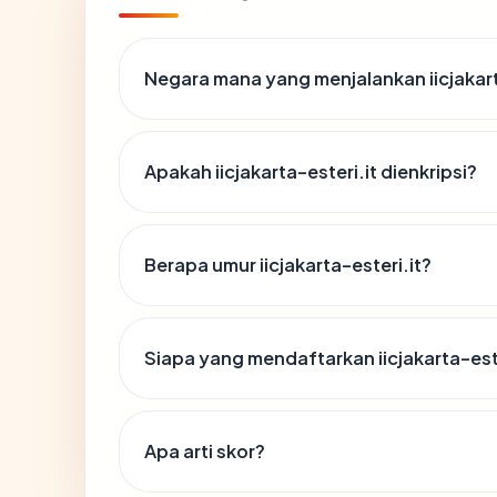
Negara mana yang menjalankan iicjakart
Apakah iicjakarta-esteri.it dienkripsi?
Berapa umur iicjakarta-esteri.it?
Siapa yang mendaftarkan iicjakarta-este
Apa arti skor?