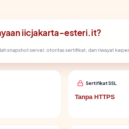
aan iicjakarta-esteri.it?
ah snapshot server, otoritas sertifikat, dan riwayat kepe
Sertifikat SSL
Tanpa HTTPS