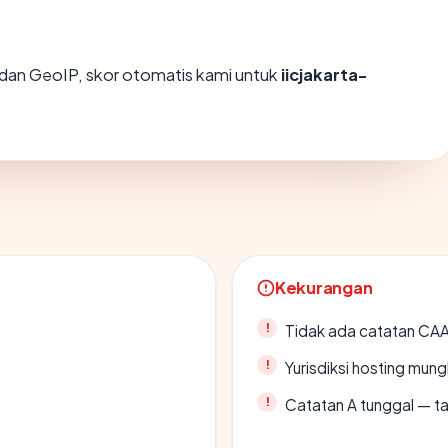
dan GeoIP, skor otomatis kami untuk
iicjakarta-
Kekurangan
Tidak ada catatan CA
Yurisdiksi hosting mun
Catatan A tunggal — ta