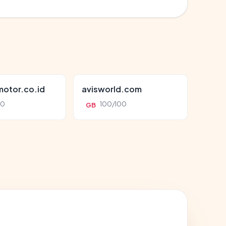
otor.co.id
avisworld.com
00
100/100
GB