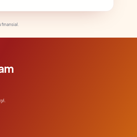
 finansial.
lam
yi.