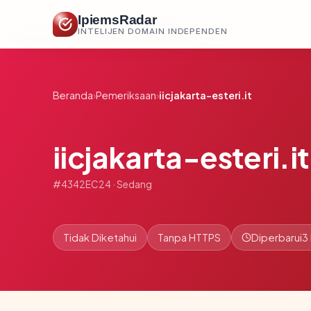
IpiemsRadar
INTELIJEN DOMAIN INDEPENDEN
Beranda
›
Pemeriksaan
›
iicjakarta-esteri.it
iicjakarta-esteri.it
#4342EC24 · Sedang
Tidak Diketahui
Tanpa HTTPS
Diperbarui
3