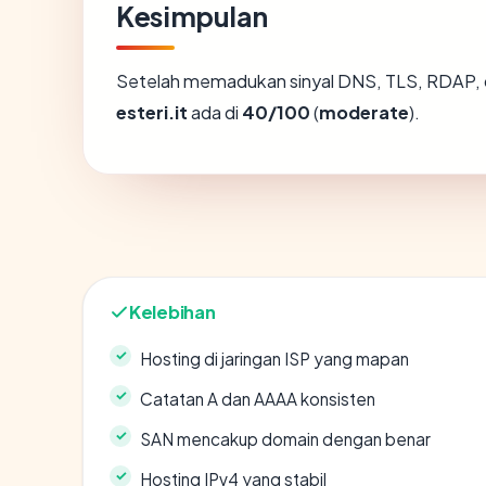
Kesimpulan
Setelah memadukan sinyal DNS, TLS, RDAP, 
esteri.it
ada di
40/100
(
moderate
).
Kelebihan
Hosting di jaringan ISP yang mapan
Catatan A dan AAAA konsisten
SAN mencakup domain dengan benar
Hosting IPv4 yang stabil