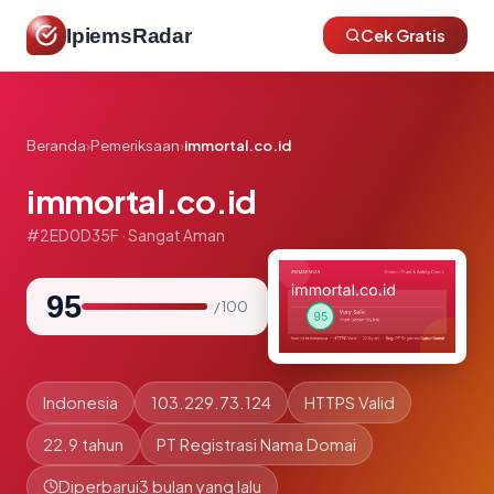
IpiemsRadar
Cek Gratis
Beranda
›
Pemeriksaan
›
immortal.co.id
immortal.co.id
#2ED0D35F · Sangat Aman
95
/ 100
Indonesia
103.229.73.124
HTTPS Valid
22.9 tahun
PT Registrasi Nama Domai
Diperbarui
3 bulan yang lalu