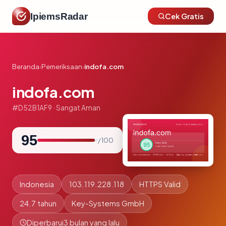
IpiemsRadar
Cek Gratis
Beranda
›
Pemeriksaan
›
indofa.com
indofa.com
#D52B1AF9 · Sangat Aman
95
/ 100
Indonesia
103.119.228.118
HTTPS Valid
24.7 tahun
Key-Systems GmbH
Diperbarui
3 bulan yang lalu