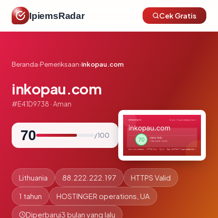
IpiemsRadar
Cek Gratis
Beranda
›
Pemeriksaan
›
inkopau.com
inkopau.com
#E41D9738 · Aman
70
/ 100
Lithuania
88.222.222.197
HTTPS Valid
1 tahun
HOSTINGER operations, UA
Diperbarui
3 bulan yang lalu