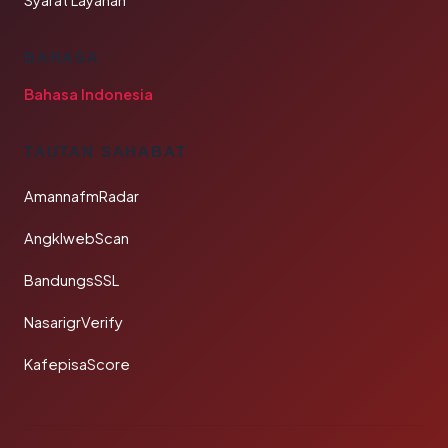
Syarat Layanan
BAHASA
Bahasa Indonesia
TAUTAN SAHABAT
AmannafmRadar
AngklwebScan
BandungsSSL
NasarigrVerify
KafepisaScore